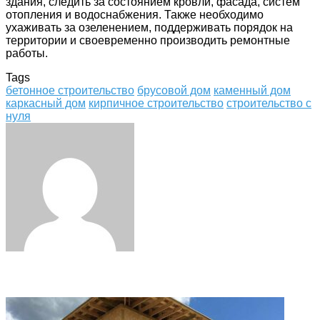
здания, следить за состоянием кровли, фасада, систем
отопления и водоснабжения. Также необходимо
ухаживать за озеленением, поддерживать порядок на
территории и своевременно производить ремонтные
работы.
Tags
бетонное строительство
брусовой дом
каменный дом
каркасный дом
кирпичное строительство
строительство с
нуля
Facebook
Twitter
LinkedIn
Tumblr
Pinterest
Reddit
VKontakte
Odnoklassniki
Skype
WhatsApp
Telegram
Viber
Share
Print
via
Email
Related Articles