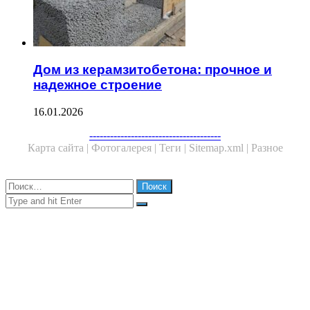
Дом из керамзитобетона: прочное и
надежное строение
16.01.2026
Facebook
Twitter
WhatsApp
Telegram
--------------------------------------
Карта сайта |
Фотогалерея |
Теги |
Sitemap.xml |
Разное
Close
Найти:
Close
Search
for