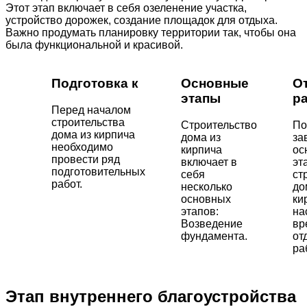
Этот этап включает в себя озеленение участка,
устройство дорожек, создание площадок для отдыха.
Важно продумать планировку территории так, чтобы она
была функциональной и красивой.
Подготовка к
Основные
О
этапы
р
Перед началом
строительства
Строительство
По
дома из кирпича
дома из
за
необходимо
кирпича
ос
провести ряд
включает в
эт
подготовительных
себя
ст
работ.
несколько
до
основных
ки
этапов:
на
Возведение
вр
фундамента.
от
ра
Этап внутреннего благоустройства