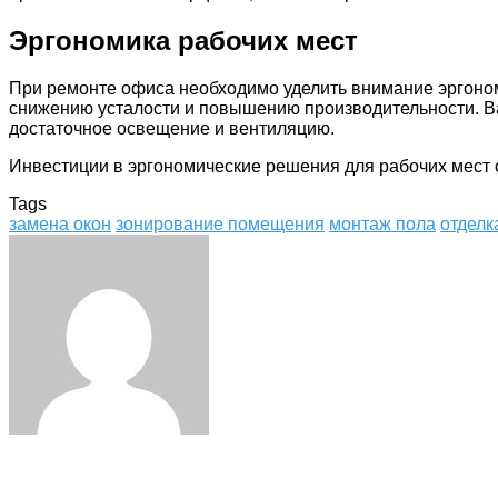
Эргономика рабочих мест
При ремонте офиса необходимо уделить внимание эргоном
снижению усталости и повышению производительности. Ва
достаточное освещение и вентиляцию.
Инвестиции в эргономические решения для рабочих мест
Tags
замена окон
зонирование помещения
монтаж пола
отдел
Facebook
Twitter
LinkedIn
Tumblr
Pinterest
Reddit
VKontakte
Odnoklassniki
Skype
WhatsApp
Telegram
Viber
Share
Print
via
Email
Related Articles