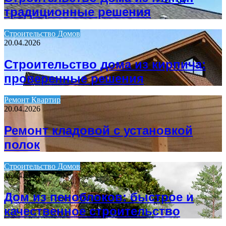
традиционные решения
Строительство Домов
20.04.2026
Строительство дома из кирпича:
проверенные решения
Ремонт Квартир
20.04.2026
Ремонт кладовой с установкой
полок
Строительство Домов
16.04.2026
Дом из пеноблоков: быстрое и
качественное строительство