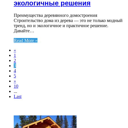
экологичные решения
Преимущества деревянного домостроения
Строительство дома из дерева — это не только модный
тренд, но и экологичное и практичное решение.
Давайте…
Read More »
«
1
2
3
4
5
»
10
...
Last
ТОП 7 СТАТЕЙ